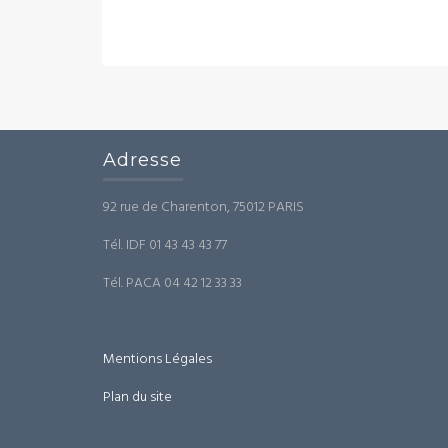
Adresse
92 rue de Charenton, 75012 PARIS
Tél. IDF 01 43 43 43 77
Tél. PACA 04 42 12 33 33
Mentions Légales
Plan du site