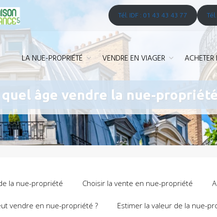
Tél. IDF : 01 43 43 43 77
Tél
LA NUE-PROPRIÉTÉ
VENDRE EN VIAGER
ACHETER 
 quel âge vendre la nue-propriété
de la nue-propriété
Choisir la vente en nue-propriété
A
ut vendre en nue-propriété ?
Estimer la valeur de la nue-pr