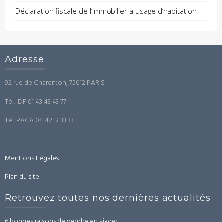
Déclaration fiscale de l’immobilier à usage d’habitation
Adresse
92 rue de Charenton, 75012 PARIS
Tél. IDF 01 43 43 43 77
Tél. PACA 04 42 12 33 33
Mentions Légales
Plan du site
Retrouvez toutes nos dernières actualités
6 bonnes raisons de vendre en viager