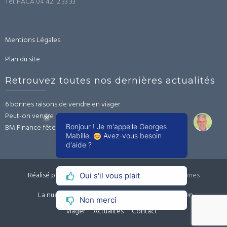
Tél. PACA 04 42 12 33 33
Mentions Légales
Plan du site
Retrouvez toutes nos dernières actualités
6 bonnes raisons de vendre en viager
Peut-on vendre en viager sans l’accord des héritiers ?
Bonjour ! Je m'appelle Georges
BM Finance fête ses 20 ans !
Mabille.
Avez-vous besoin
d'aide ?
Réalisé par WordPress
|
Thème :
Trusted
par UXL Themes
Oui s'il vous plait
La nue-propriété
Vendre en viager
Acheter en
Non merci
viager
Actualités
Contact