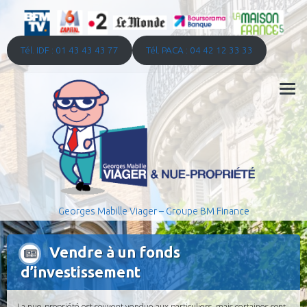
Tél. IDF : 01 43 43 43 77
Tél. PACA : 04 42 12 33 33
Georges Mabille Viager – Groupe BM Finance
Vendre à un fonds
d’investissement
La nue-propriété est souvent vendue aux particuliers, mais certaines sont