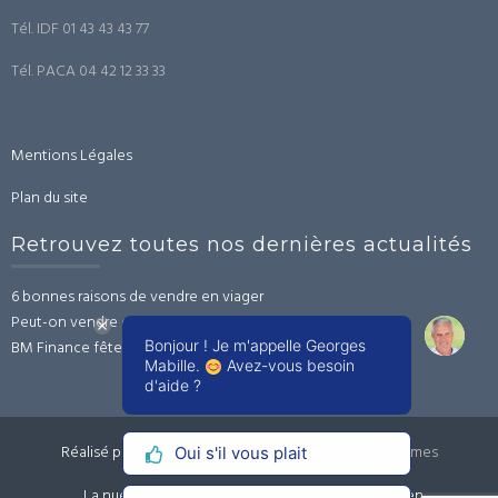
Tél. IDF 01 43 43 43 77
Tél. PACA 04 42 12 33 33
Mentions Légales
Plan du site
Retrouvez toutes nos dernières actualités
6 bonnes raisons de vendre en viager
Peut-on vendre en viager sans l’accord des héritiers ?
Bonjour ! Je m'appelle Georges
BM Finance fête ses 20 ans !
Mabille.
Avez-vous besoin
d'aide ?
Réalisé par WordPress
|
Thème :
Trusted
par UXL Themes
Oui s'il vous plait
La nue-propriété
Vendre en viager
Acheter en