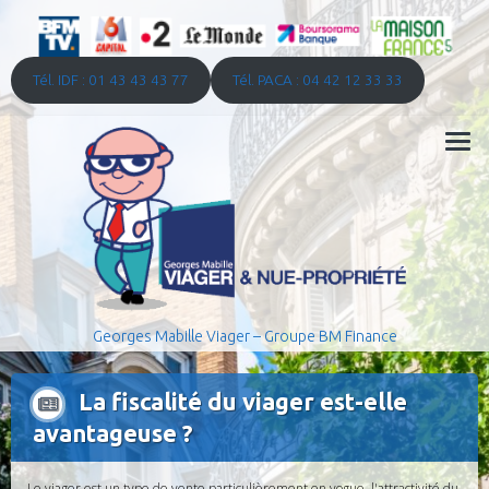
Tél. IDF : 01 43 43 43 77
Tél. PACA : 04 42 12 33 33
Georges Mabille Viager – Groupe BM Finance
La fiscalité du viager est-elle
avantageuse ?
Le viager est un type de vente particulièrement en vogue. l'attractivité du